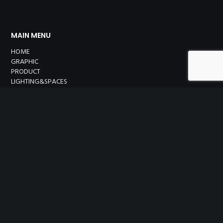
MAIN MENU
HOME
GRAPHIC
PRODUCT
LIGHTING&SPACES
ABOUT
PEOPLE
CONTATTI
ABOUT
MARCO ZANZARELLA
PROFESSIONAL DESIGNER
Viale Eritrea, 30